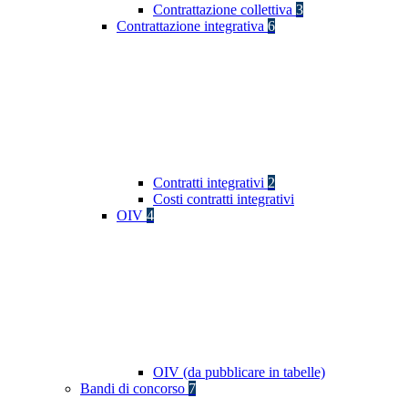
Contrattazione collettiva
3
Contrattazione integrativa
6
Contratti integrativi
2
Costi contratti integrativi
OIV
4
OIV (da pubblicare in tabelle)
Bandi di concorso
7