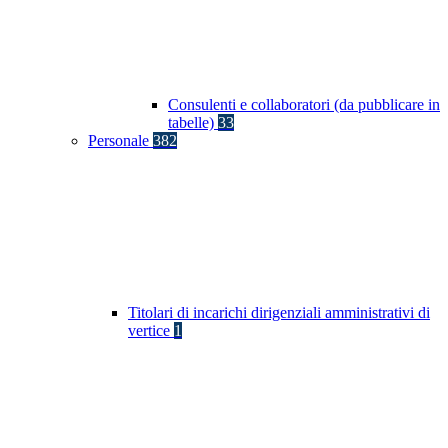
Consulenti e collaboratori (da pubblicare in
tabelle)
33
Personale
382
Titolari di incarichi dirigenziali amministrativi di
vertice
1