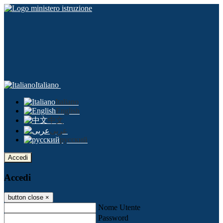
Italiano
Italiano
English
中文
عربى
русский
Accedi
Accedi
button close
×
Nome Utente
Password