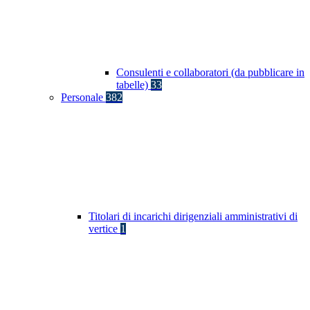
Consulenti e collaboratori (da pubblicare in
tabelle)
33
Personale
382
Titolari di incarichi dirigenziali amministrativi di
vertice
1