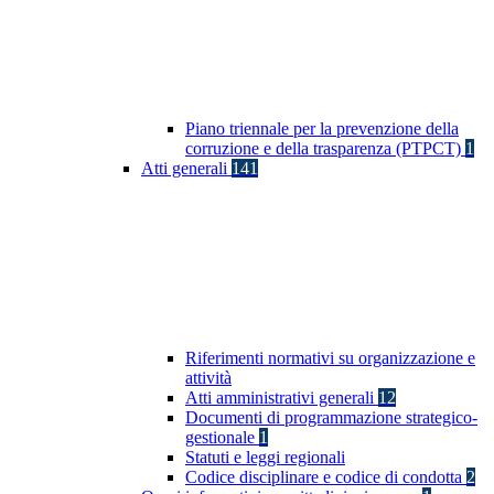
Piano triennale per la prevenzione della
corruzione e della trasparenza (PTPCT)
1
Atti generali
141
Riferimenti normativi su organizzazione e
attività
Atti amministrativi generali
12
Documenti di programmazione strategico-
gestionale
1
Statuti e leggi regionali
Codice disciplinare e codice di condotta
2