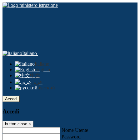
Italiano
Italiano
English
中文
عربى
русский
Accedi
Accedi
button close
×
Nome Utente
Password