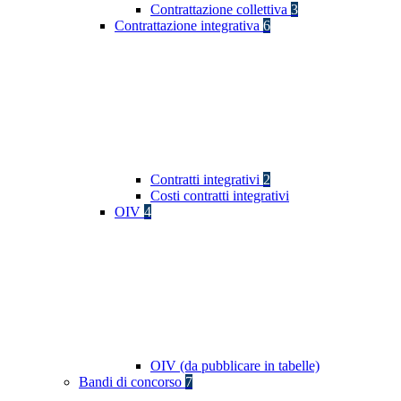
Contrattazione collettiva
3
Contrattazione integrativa
6
Contratti integrativi
2
Costi contratti integrativi
OIV
4
OIV (da pubblicare in tabelle)
Bandi di concorso
7