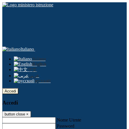
Italiano
Italiano
English
中文
عربى
русский
Accedi
Accedi
button close
×
Nome Utente
Password