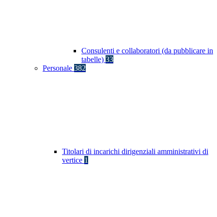
Consulenti e collaboratori (da pubblicare in
tabelle)
33
Personale
382
Titolari di incarichi dirigenziali amministrativi di
vertice
1