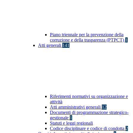
Piano triennale per la prevenzione della
corruzione e della trasparenza (PTPCT)
1
Atti generali
141
Riferimenti normativi su organizzazione e
attività
Atti amministrativi generali
12
Documenti di programmazione strategico-
gestionale
1
Statuti e leggi regionali
Codice disciplinare e codice di condotta
2