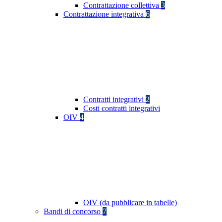
Contrattazione collettiva
3
Contrattazione integrativa
6
Contratti integrativi
2
Costi contratti integrativi
OIV
4
OIV (da pubblicare in tabelle)
Bandi di concorso
7