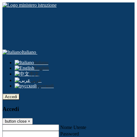
Italiano
Italiano
English
中文
عربى
русский
Accedi
Accedi
button close
×
Nome Utente
Password