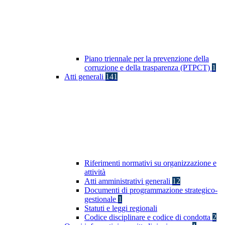
Piano triennale per la prevenzione della
corruzione e della trasparenza (PTPCT)
1
Atti generali
141
Riferimenti normativi su organizzazione e
attività
Atti amministrativi generali
12
Documenti di programmazione strategico-
gestionale
1
Statuti e leggi regionali
Codice disciplinare e codice di condotta
2