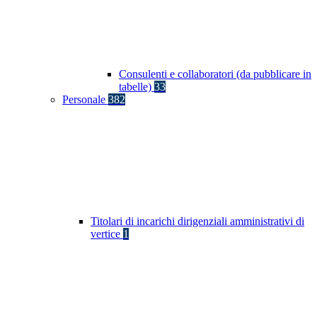
Consulenti e collaboratori (da pubblicare in
tabelle)
33
Personale
382
Titolari di incarichi dirigenziali amministrativi di
vertice
1