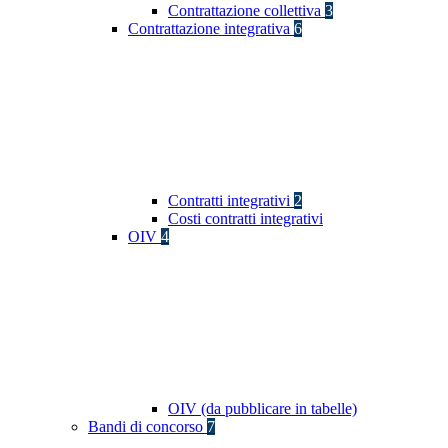
Contrattazione collettiva
3
Contrattazione integrativa
6
Contratti integrativi
2
Costi contratti integrativi
OIV
4
OIV (da pubblicare in tabelle)
Bandi di concorso
7