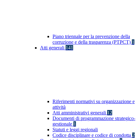
Piano triennale per la prevenzione della
corruzione e della trasparenza (PTPCT)
1
Atti generali
141
Riferimenti normativi su organizzazione e
attività
Atti amministrativi generali
12
Documenti di programmazione strategico-
gestionale
1
Statuti e leggi regionali
Codice disciplinare e codice di condotta
2