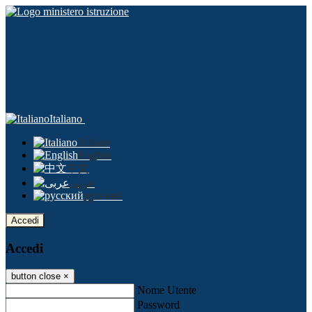
Italiano
Italiano
English
中文
عربى
русский
Accedi
Accedi
button close
×
Nome Utente
Password