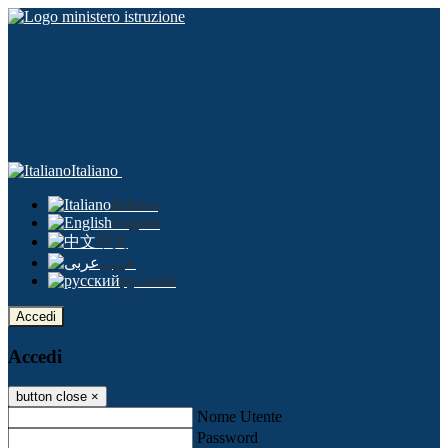
Italiano
Italiano
English
中文
عربى
русский
Accedi
Accedi
button close
×
Nome Utente
Password