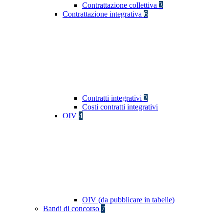
Contrattazione collettiva
3
Contrattazione integrativa
6
Contratti integrativi
2
Costi contratti integrativi
OIV
4
OIV (da pubblicare in tabelle)
Bandi di concorso
7