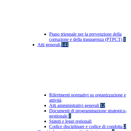
Piano triennale per la prevenzione della
corruzione e della trasparenza (PTPCT)
1
Atti generali
141
Riferimenti normativi su organizzazione e
attività
Atti amministrativi generali
12
Documenti di programmazione strategico-
gestionale
1
Statuti e leggi regionali
Codice disciplinare e codice di condotta
2