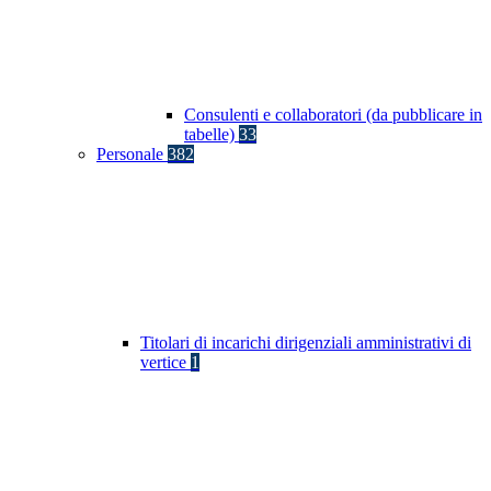
Consulenti e collaboratori (da pubblicare in
tabelle)
33
Personale
382
Titolari di incarichi dirigenziali amministrativi di
vertice
1