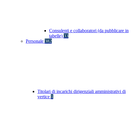
Consulenti e collaboratori (da pubblicare in
tabelle)
33
Personale
382
Titolari di incarichi dirigenziali amministrativi di
vertice
1