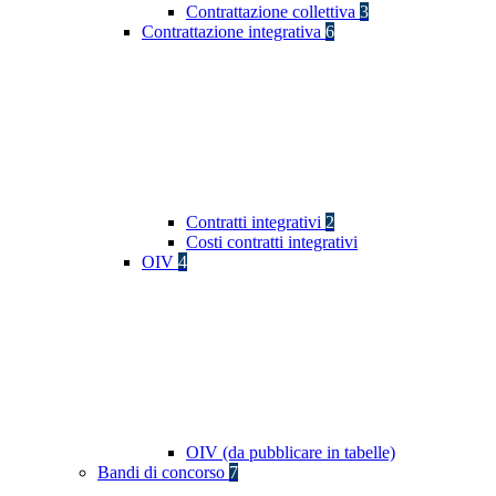
Contrattazione collettiva
3
Contrattazione integrativa
6
Contratti integrativi
2
Costi contratti integrativi
OIV
4
OIV (da pubblicare in tabelle)
Bandi di concorso
7