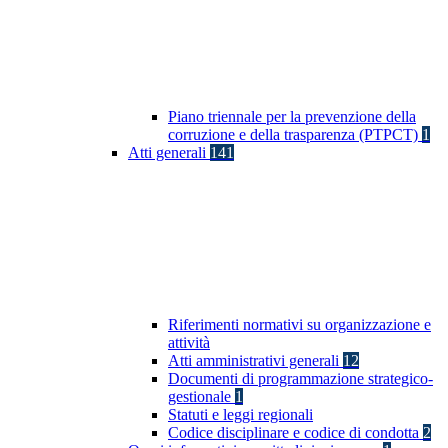
Piano triennale per la prevenzione della
corruzione e della trasparenza (PTPCT)
1
Atti generali
141
Riferimenti normativi su organizzazione e
attività
Atti amministrativi generali
12
Documenti di programmazione strategico-
gestionale
1
Statuti e leggi regionali
Codice disciplinare e codice di condotta
2