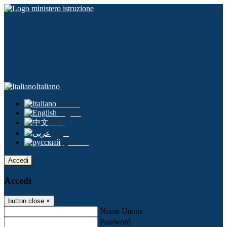
Italiano
Italiano
English
中文
عربى
русский
Accedi
Accedi
button close
×
Nome Utente
Password