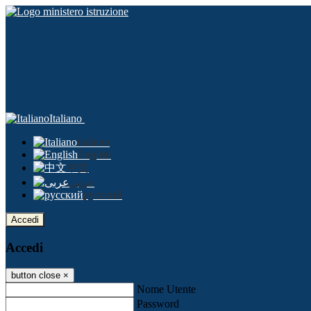
Italiano
Italiano
English
中文
عربى
русский
Accedi
Accedi
button close
×
Nome Utente
Password