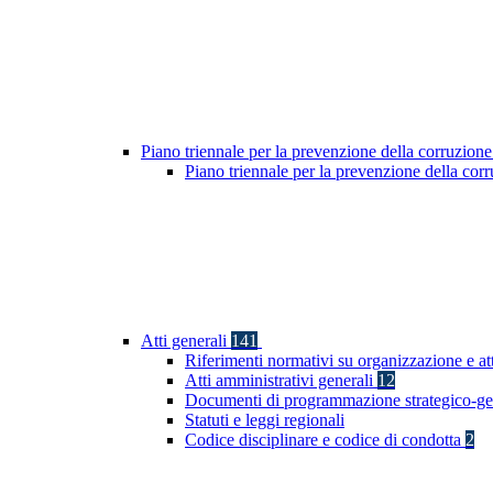
Piano triennale per la prevenzione della corruzione
Piano triennale per la prevenzione della co
Atti generali
141
Riferimenti normativi su organizzazione e att
Atti amministrativi generali
12
Documenti di programmazione strategico-ge
Statuti e leggi regionali
Codice disciplinare e codice di condotta
2