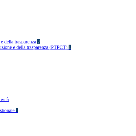
 e della trasparenza
2
rruzione e della trasparenza (PTPCT)
1
ività
stionale
1