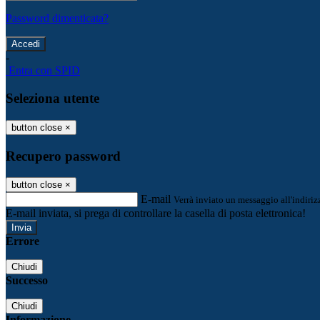
Password dimenticata?
-
Entra con SPID
Seleziona utente
button close
×
Recupero password
button close
×
E-mail
Verrà inviato un messaggio all'indirizz
E-mail inviata, si prega di controllare la casella di posta elettronica!
Errore
Chiudi
Successo
Chiudi
Informazione