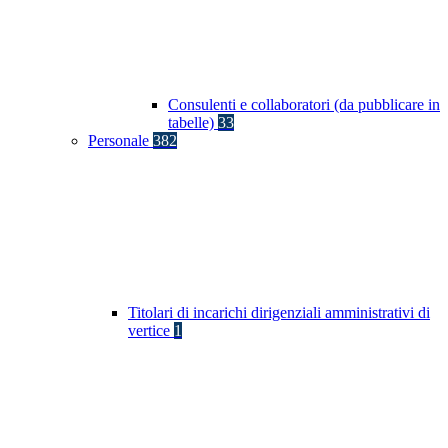
Consulenti e collaboratori (da pubblicare in
tabelle)
33
Personale
382
Titolari di incarichi dirigenziali amministrativi di
vertice
1