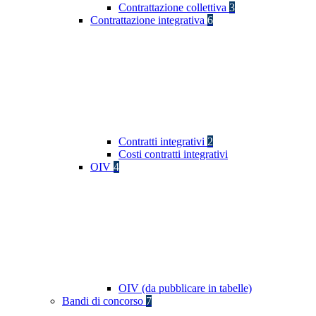
Contrattazione collettiva
3
Contrattazione integrativa
6
Contratti integrativi
2
Costi contratti integrativi
OIV
4
OIV (da pubblicare in tabelle)
Bandi di concorso
7