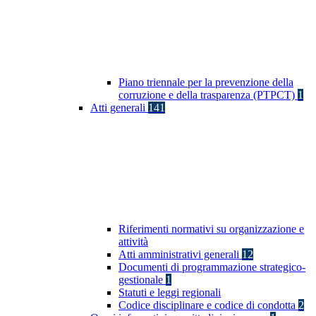
Piano triennale per la prevenzione della
corruzione e della trasparenza (PTPCT)
1
Atti generali
141
Riferimenti normativi su organizzazione e
attività
Atti amministrativi generali
12
Documenti di programmazione strategico-
gestionale
1
Statuti e leggi regionali
Codice disciplinare e codice di condotta
2