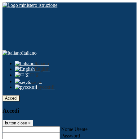
Italiano
Italiano
English
中文
عربى
русский
Accedi
Accedi
button close
×
Nome Utente
Password