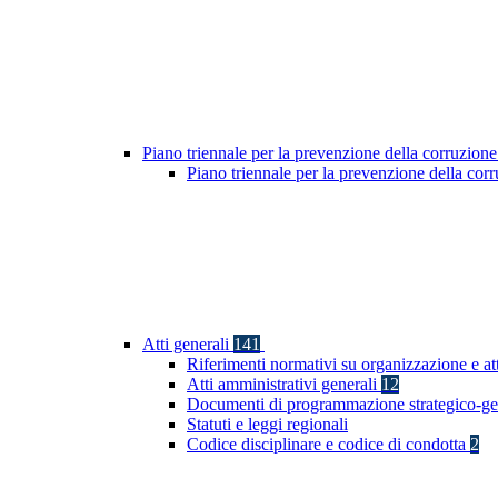
Piano triennale per la prevenzione della corruzione
Piano triennale per la prevenzione della co
Atti generali
141
Riferimenti normativi su organizzazione e att
Atti amministrativi generali
12
Documenti di programmazione strategico-ge
Statuti e leggi regionali
Codice disciplinare e codice di condotta
2