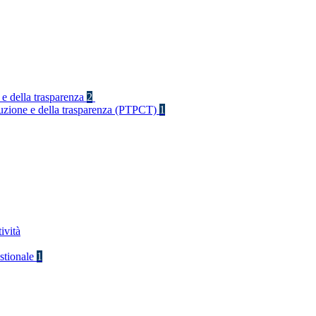
 e della trasparenza
2
rruzione e della trasparenza (PTPCT)
1
ività
stionale
1