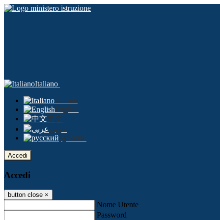
Italiano
Italiano
English
中文
عربى
русский
Accedi
Accedi
button close
×
Nome Utente
Password