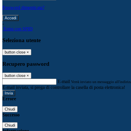
Password dimenticata?
-
Entra con SPID
Seleziona utente
button close
×
Recupero password
button close
×
E-mail
Verrà inviato un messaggio all'indirizz
E-mail inviata, si prega di controllare la casella di posta elettronica!
Errore
Chiudi
Successo
Chiudi
Informazione