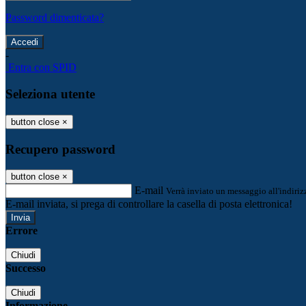
Password dimenticata?
-
Entra con SPID
Seleziona utente
button close
×
Recupero password
button close
×
E-mail
Verrà inviato un messaggio all'indirizz
E-mail inviata, si prega di controllare la casella di posta elettronica!
Errore
Chiudi
Successo
Chiudi
Informazione