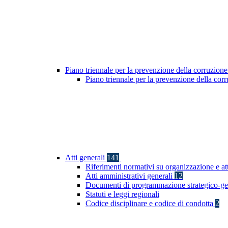
Piano triennale per la prevenzione della corruzione
Piano triennale per la prevenzione della co
Atti generali
141
Riferimenti normativi su organizzazione e att
Atti amministrativi generali
12
Documenti di programmazione strategico-ge
Statuti e leggi regionali
Codice disciplinare e codice di condotta
2