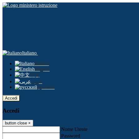
Italiano
Italiano
English
中文
عربى
русский
Accedi
Accedi
button close
×
Nome Utente
Password