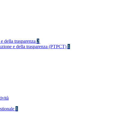
 e della trasparenza
2
rruzione e della trasparenza (PTPCT)
1
ività
stionale
1