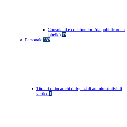
Consulenti e collaboratori (da pubblicare in
tabelle)
33
Personale
382
Titolari di incarichi dirigenziali amministrativi di
vertice
1