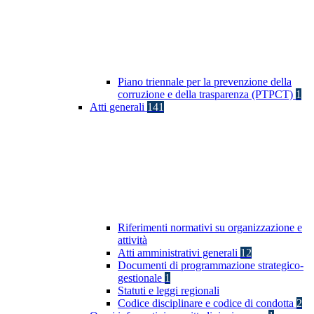
Piano triennale per la prevenzione della
corruzione e della trasparenza (PTPCT)
1
Atti generali
141
Riferimenti normativi su organizzazione e
attività
Atti amministrativi generali
12
Documenti di programmazione strategico-
gestionale
1
Statuti e leggi regionali
Codice disciplinare e codice di condotta
2