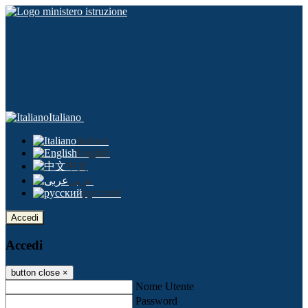
Italiano
Italiano
English
中文
عربى
русский
Accedi
Accedi
button close
×
Nome Utente
Password