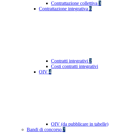
Contrattazione collettiva
3
Contrattazione integrativa
6
Contratti integrativi
2
Costi contratti integrativi
OIV
4
OIV (da pubblicare in tabelle)
Bandi di concorso
7