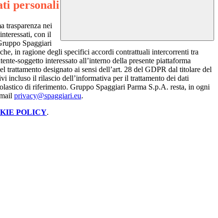
ti personali
ma trasparenza nei
interessati, con il
Gruppo Spaggiari
he, in ragione degli specifici accordi contrattuali intercorrenti tra
’utente-soggetto interessato all’interno della presente piattaforma
trattamento designato ai sensi dell’art. 28 del GDPR dal titolare del
i incluso il rilascio dell’informativa per il trattamento dei dati
 scolastico di riferimento. Gruppo Spaggiari Parma S.p.A. resta, in ogni
-mail
privacy@spaggiari.eu
.
KIE POLICY
.