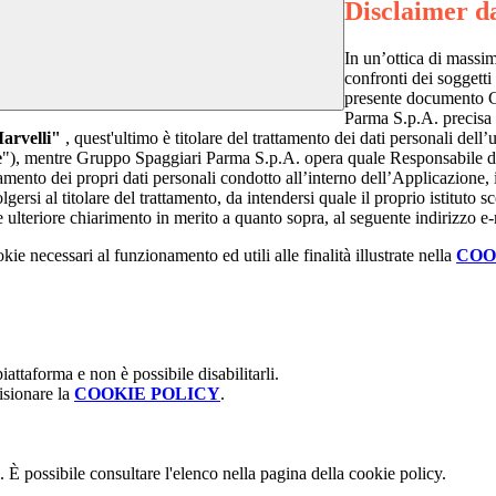
Disclaimer da
In un’ottica di massi
confronti dei soggetti 
presente documento 
Parma S.p.A. precisa c
Marvelli"
, quest'ultimo è titolare del trattamento dei dati personali dell
e
"), mentre Gruppo Spaggiari Parma S.p.A. opera quale Responsabile del 
amento dei propri dati personali condotto all’interno dell’Applicazione, iv
gersi al titolare del trattamento, da intendersi quale il proprio istituto
e ulteriore chiarimento in merito a quanto sopra, al seguente indirizzo e
kie necessari al funzionamento ed utili alle finalità illustrate nella
COO
attaforma e non è possibile disabilitarli.
isionare la
COOKIE POLICY
.
 È possibile consultare l'elenco nella pagina della cookie policy.