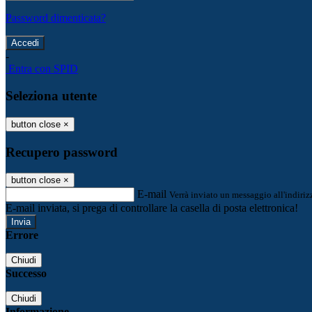
Password dimenticata?
-
Entra con SPID
Seleziona utente
button close
×
Recupero password
button close
×
E-mail
Verrà inviato un messaggio all'indirizz
E-mail inviata, si prega di controllare la casella di posta elettronica!
Errore
Chiudi
Successo
Chiudi
Informazione