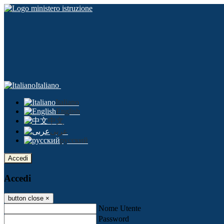
Italiano
Italiano
English
中文
عربى
русский
Accedi
Accedi
button close
×
Nome Utente
Password