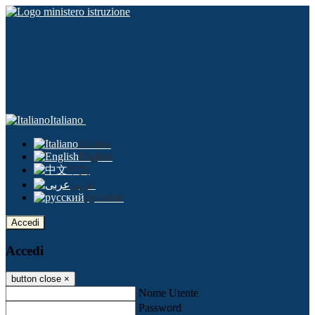
Italiano
Italiano
English
中文
عربى
русский
Accedi
Accedi
button close
×
Nome Utente
Password