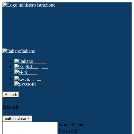
Italiano
Italiano
English
中文
عربى
русский
Accedi
Accedi
button close
×
Nome Utente
Password