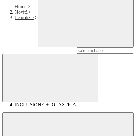
Home
>
Novità
>
Le notizie
>
Campo di ricerca per le pagine del sito
INCLUSIONE SCOLASTICA