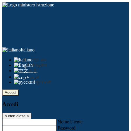
Italiano
Italiano
English
中文
عربى
русский
Accedi
Accedi
button close
×
Nome Utente
Password