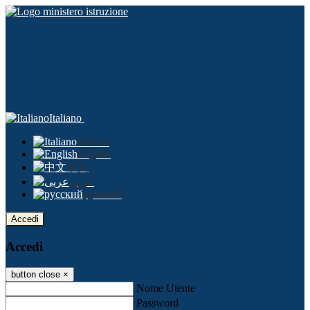
Italiano
Italiano
English
中文
عربى
русский
Accedi
Accedi
button close
×
Nome Utente
Password