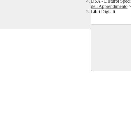
DSA - Disturbi Specif
dell'Apprendimento
Libri Digitali