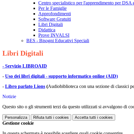
Centro specialistico per l'apprendimento per DSA 
Per le Famiglie
Approfondimenti
Software Gratuiti
Libri Digitali
Didattica
Prove INVALSI
BES - Bisogni Educativi Speciali
Libri Digitali
-
Servizio LIBROAID
-
Uso dei libri digitali - supporto informatico online (AID)
-
Libro parlato Lions
(
Audiobiblioteca con una sezione di classici per 
Notizie
Questo sito o gli strumenti terzi da questo utilizzati si avvalgono di coo
Personalizza
Rifiuta tutti
i cookies
Accetta tutti
i cookies
Gestione cookie
In questa schermata è possibile scegliere quali cookie consentire.