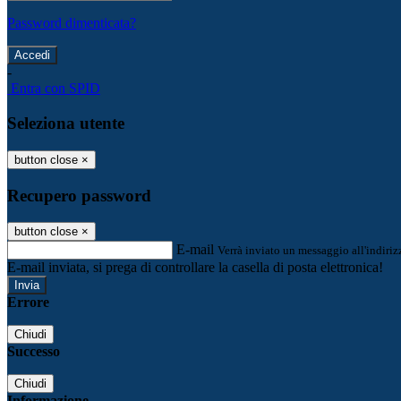
Password dimenticata?
-
Entra con SPID
Seleziona utente
button close
×
Recupero password
button close
×
E-mail
Verrà inviato un messaggio all'indirizz
E-mail inviata, si prega di controllare la casella di posta elettronica!
Errore
Chiudi
Successo
Chiudi
Informazione