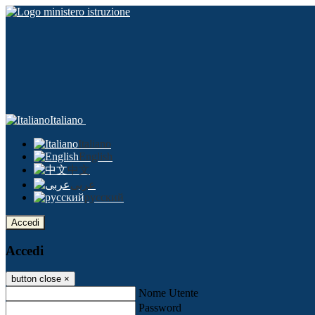
Italiano
Italiano
English
中文
عربى
русский
Accedi
Accedi
button close
×
Nome Utente
Password