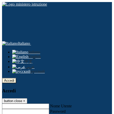
Italiano
Italiano
English
中文
عربى
русский
Accedi
Accedi
button close
×
Nome Utente
Password