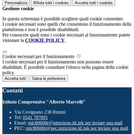
Personalizza
Rifiuta tutti
i cookies
Accetta tutti
i cookies
Gestione cookie
In questa schermata è possibile scegliere quali cookie consentire.
I cookie necessari sono quelli che consentono il funzionamento della
piattaforma e non è possibile disabilitarli.
Per conoscere quali sono i cookie necessari al funzionamento potete
visionare la
COOKIE POLICY
.
Cookie necessari per il funzionamento
I cookie necessari per il funzionamento non possono essere
disabilitati. È possibile consultare l'elenco nella pagina della cookie
policy.
Accetta tutti
Salva le preferenze
Contatti
Istituto Comprensivo "Alberto Marvelli"
Via Covignano 238 Rimini
Tel:
0541 787891
Email:
rnic80600r@istruzione.it
Link per inviare una mail
PEC:
rnic80600r@pec.istruzione.it
Link per inviare una mail