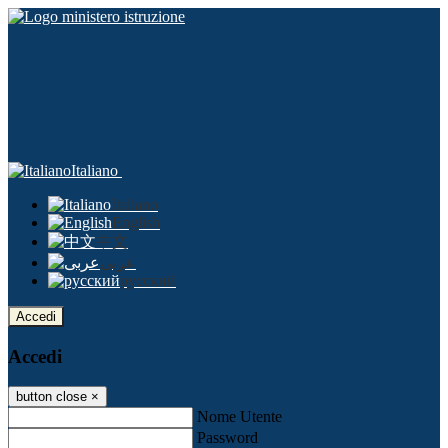
Italiano
Italiano
English
中文
عربى
русский
Accedi
Accedi
button close
×
Nome Utente
Password