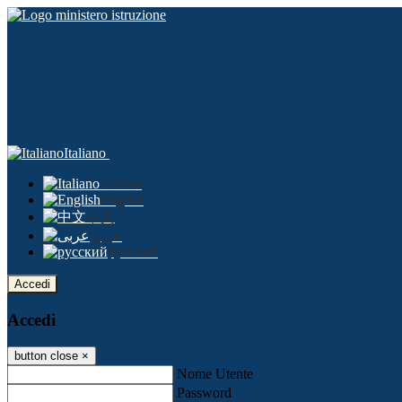
Italiano
Italiano
English
中文
عربى
русский
Accedi
Accedi
button close
×
Nome Utente
Password