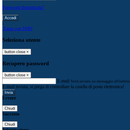
Password dimenticata?
-
Entra con SPID
Seleziona utente
button close
×
Recupero password
button close
×
E-mail
Verrà inviato un messaggio all'indirizz
E-mail inviata, si prega di controllare la casella di posta elettronica!
Errore
Chiudi
Successo
Chiudi
Informazione