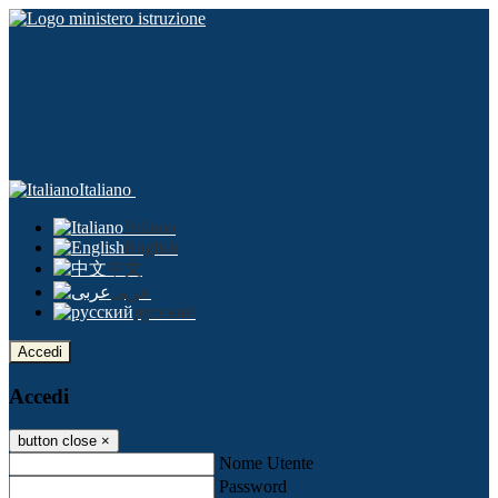
Italiano
Italiano
English
中文
عربى
русский
Accedi
Accedi
button close
×
Nome Utente
Password