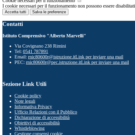
Cookie necessari per il funzionamento
I cookie necessari per il funzionamento non possono essere disabilitati.
Accetta tutti
Salva le preferenze
Contatti
Istituto Comprensivo "Alberto Marvelli"
Via Covignano 238 Rimini
Tel:
0541 787891
Email:
rnic80600r@istruzione.it
Link per inviare una mail
PEC:
rnic80600r@pec.istruzione.it
Link per inviare una mail
Sezione Link Utili
Cookie policy
Note legali
Informativa Privacy
Ufficio Relazioni con il Pubblico
Dichiarazione di accessibilità
Obiettivi di accessibilità
Whistleblowing
Gestione consensi cookie