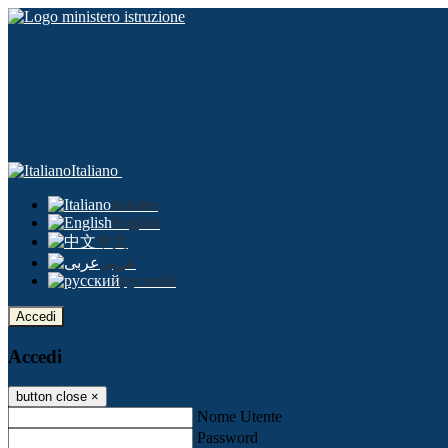
Italiano
Italiano
English
中文
عربى
русский
Accedi
Accedi
button close
×
Nome Utente
Password