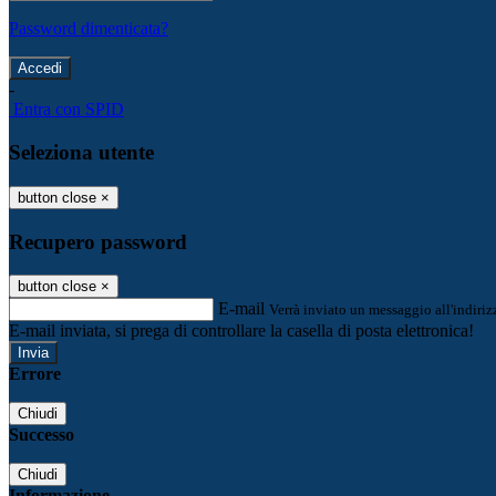
Password dimenticata?
-
Entra con SPID
Seleziona utente
button close
×
Recupero password
button close
×
E-mail
Verrà inviato un messaggio all'indirizz
E-mail inviata, si prega di controllare la casella di posta elettronica!
Errore
Chiudi
Successo
Chiudi
Informazione