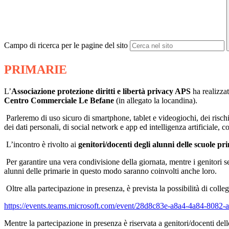
Campo di ricerca per le pagine del sito
PRIMARIE
L’
Associazione protezione diritti e libertà privacy APS
ha realizza
Centro Commerciale Le Befane
(in allegato la locandina).
Parleremo di uso sicuro di smartphone, tablet e videogiochi, dei risch
dei dati personali, di social network e app ed intelligenza artificiale, c
L’incontro è rivolto ai
genitori/docenti degli alunni delle scuole pr
Per garantire una vera condivisione della giornata, mentre i genitori 
alunni delle primarie in questo modo saranno coinvolti anche loro.
Oltre alla partecipazione in presenza, è prevista la possibilità di colle
https://events.teams.
microsoft.com/event/28d8c83e-
a8a4-4a84-8082
Mentre la partecipazione in presenza è riservata a genitori/docenti del