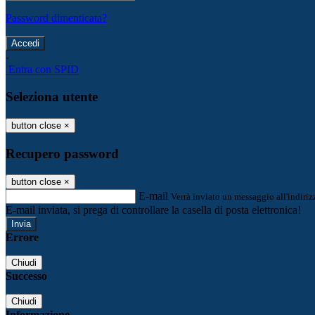
Password dimenticata?
-
Entra con SPID
Seleziona utente
button close
×
Recupero password
button close
×
E-mail
Verrà inviato un messaggio all'indirizz
E-mail inviata, si prega di controllare la casella di posta elettronica!
Errore
Chiudi
Successo
Chiudi
Informazione