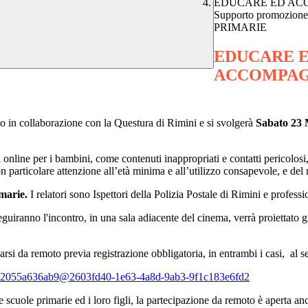
EDUCARE ED AC
Supporto promozione
PRIMARIE
EDUCARE 
ACCOMPAGNA
to in collaborazione con la Questura di Rimini e si svolgerà
Sabato 23 M
i online per i bambini, come contenuti inappropriati e contatti pericolos
on particolare attenzione all’età minima e all’utilizzo consapevole, e del 
imarie.
I relatori sono Ispettori della Polizia Postale di Rimini e professi
seguiranno l'incontro, in una sala adiacente del cinema, verrà proiettat
garsi da remoto previa registrazione obbligatoria, in entrambi i casi, al s
-a2055a636ab9@
2603fd40-1e63-4a8d-9ab3-
9f1c183e6fd2
le scuole primarie ed i loro figli, la partecipazione da remoto è aperta a