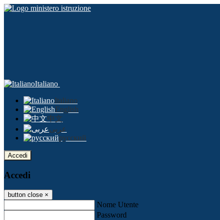
Italiano
Italiano
English
中文
عربى
русский
Accedi
Accedi
button close
×
Nome Utente
Password