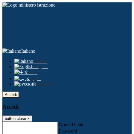
Italiano
Italiano
English
中文
عربى
русский
Accedi
Accedi
button close
×
Nome Utente
Password