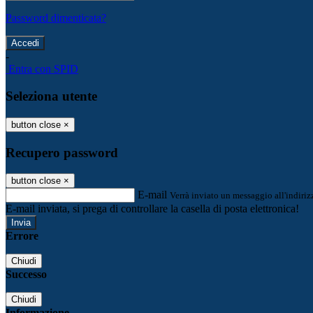
Password dimenticata?
-
Entra con SPID
Seleziona utente
button close
×
Recupero password
button close
×
E-mail
Verrà inviato un messaggio all'indirizz
E-mail inviata, si prega di controllare la casella di posta elettronica!
Errore
Chiudi
Successo
Chiudi
Informazione