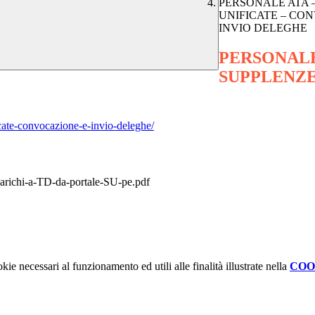
PERSONALE ATA 
UNIFICATE – CO
INVIO DELEGHE
PERSONALE
SUPPLENZE
icate-convocazione-e-invio-deleghe/
richi-a-TD-da-portale-SU-pe.pdf
kie necessari al funzionamento ed utili alle finalità illustrate nella
COO