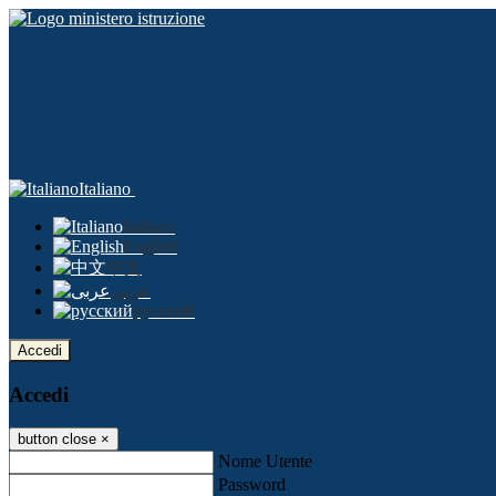
Italiano
Italiano
English
中文
عربى
русский
Accedi
Accedi
button close
×
Nome Utente
Password