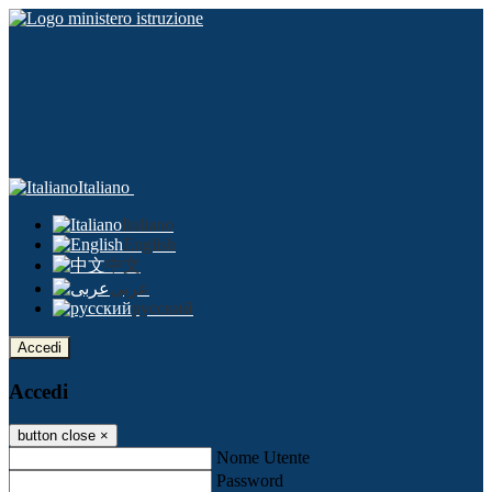
Italiano
Italiano
English
中文
عربى
русский
Accedi
Accedi
button close
×
Nome Utente
Password