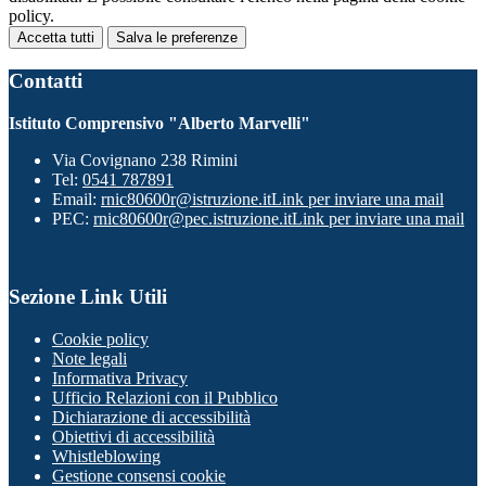
policy.
Accetta tutti
Salva le preferenze
Contatti
Istituto Comprensivo "Alberto Marvelli"
Via Covignano 238 Rimini
Tel:
0541 787891
Email:
rnic80600r@istruzione.it
Link per inviare una mail
PEC:
rnic80600r@pec.istruzione.it
Link per inviare una mail
Sezione Link Utili
Cookie policy
Note legali
Informativa Privacy
Ufficio Relazioni con il Pubblico
Dichiarazione di accessibilità
Obiettivi di accessibilità
Whistleblowing
Gestione consensi cookie