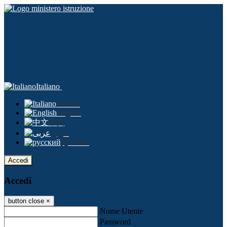
Italiano
Italiano
English
中文
عربى
русский
Accedi
Accedi
button close
×
Nome Utente
Password