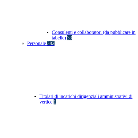
Consulenti e collaboratori (da pubblicare in
tabelle)
33
Personale
382
Titolari di incarichi dirigenziali amministrativi di
vertice
1