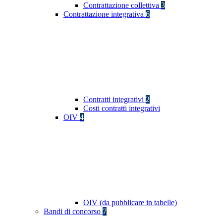
Contrattazione collettiva
3
Contrattazione integrativa
6
Contratti integrativi
2
Costi contratti integrativi
OIV
4
OIV (da pubblicare in tabelle)
Bandi di concorso
7