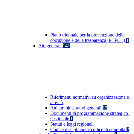
Piano triennale per la prevenzione della
corruzione e della trasparenza (PTPCT)
1
Atti generali
141
Riferimenti normativi su organizzazione e
attività
Atti amministrativi generali
12
Documenti di programmazione strategico-
gestionale
1
Statuti e leggi regionali
Codice disciplinare e codice di condotta
2