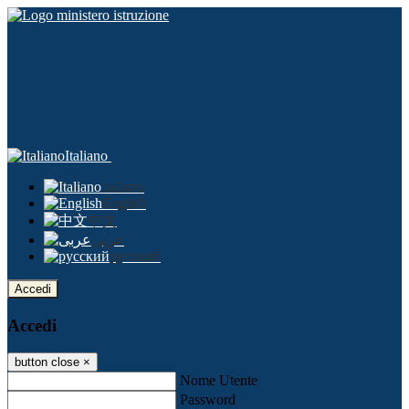
Italiano
Italiano
English
中文
عربى
русский
Accedi
Accedi
button close
×
Nome Utente
Password