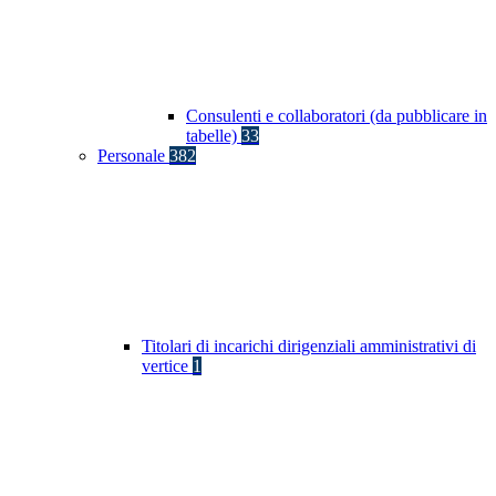
Consulenti e collaboratori (da pubblicare in
tabelle)
33
Personale
382
Titolari di incarichi dirigenziali amministrativi di
vertice
1