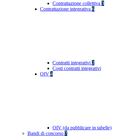
Contrattazione collettiva
3
Contrattazione integrativa
6
Contratti integrativi
2
Costi contratti integrativi
OIV
4
OIV (da pubblicare in tabelle)
Bandi di concorso
7