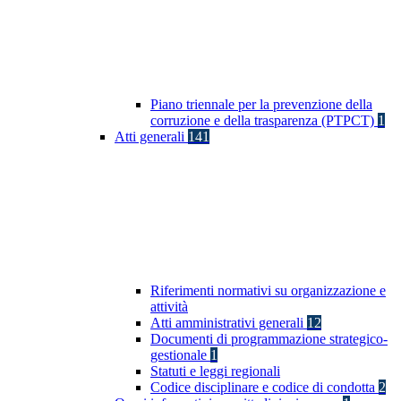
Piano triennale per la prevenzione della
corruzione e della trasparenza (PTPCT)
1
Atti generali
141
Riferimenti normativi su organizzazione e
attività
Atti amministrativi generali
12
Documenti di programmazione strategico-
gestionale
1
Statuti e leggi regionali
Codice disciplinare e codice di condotta
2