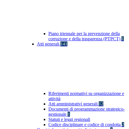
Piano triennale per la prevenzione della
corruzione e della trasparenza (PTPCT)
1
Atti generali
141
Riferimenti normativi su organizzazione e
attività
Atti amministrativi generali
12
Documenti di programmazione strategico-
gestionale
1
Statuti e leggi regionali
Codice disciplinare e codice di condotta
2