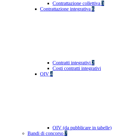
Contrattazione collettiva
3
Contrattazione integrativa
6
Contratti integrativi
2
Costi contratti integrativi
OIV
4
OIV (da pubblicare in tabelle)
Bandi di concorso
7