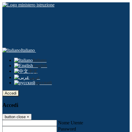
Italiano
Italiano
English
中文
عربى
русский
Accedi
Accedi
button close
×
Nome Utente
Password