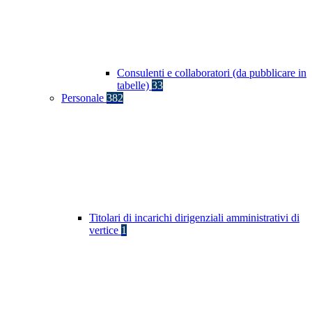
Consulenti e collaboratori (da pubblicare in
tabelle)
33
Personale
382
Titolari di incarichi dirigenziali amministrativi di
vertice
1