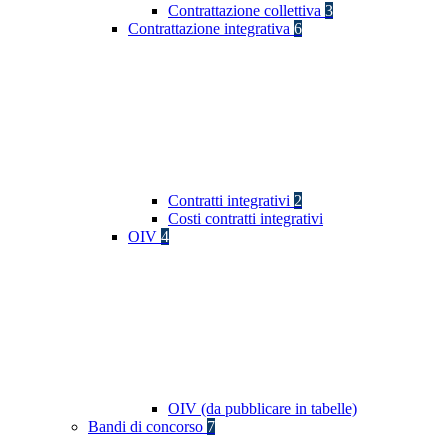
Contrattazione collettiva
3
Contrattazione integrativa
6
Contratti integrativi
2
Costi contratti integrativi
OIV
4
OIV (da pubblicare in tabelle)
Bandi di concorso
7