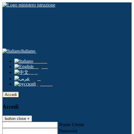
Italiano
Italiano
English
中文
عربى
русский
Accedi
Accedi
button close
×
Nome Utente
Password