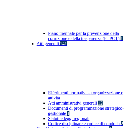
Piano triennale per la prevenzione della
corruzione e della trasparenza (PTPCT)
1
Atti generali
141
Riferimenti normativi su organizzazione e
attività
Atti amministrativi generali
12
Documenti di programmazione strategico-
gestionale
1
Statuti e leggi regionali
Codice disciplinare e codice di condotta
2