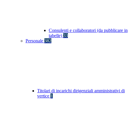
Consulenti e collaboratori (da pubblicare in
tabelle)
33
Personale
382
Titolari di incarichi dirigenziali amministrativi di
vertice
1