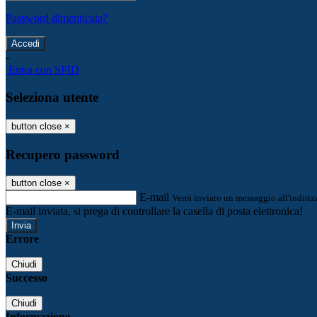
Password dimenticata?
-
Entra con SPID
Seleziona utente
button close
×
Recupero password
button close
×
E-mail
Verrà inviato un messaggio all'indirizz
E-mail inviata, si prega di controllare la casella di posta elettronica!
Errore
Chiudi
Successo
Chiudi
Informazione