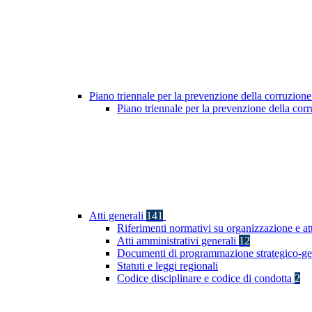
Piano triennale per la prevenzione della corruzione
Piano triennale per la prevenzione della co
Atti generali
141
Riferimenti normativi su organizzazione e att
Atti amministrativi generali
12
Documenti di programmazione strategico-ge
Statuti e leggi regionali
Codice disciplinare e codice di condotta
2