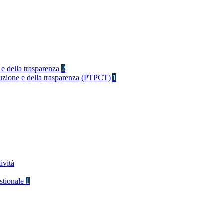
 e della trasparenza
2
rruzione e della trasparenza (PTPCT)
1
ività
stionale
1