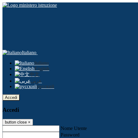
Italiano
Italiano
English
中文
عربى
русский
Accedi
Accedi
button close
×
Nome Utente
Password