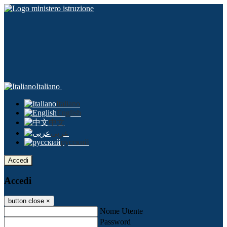
Italiano
Italiano
English
中文
عربى
русский
Accedi
Accedi
button close
×
Nome Utente
Password