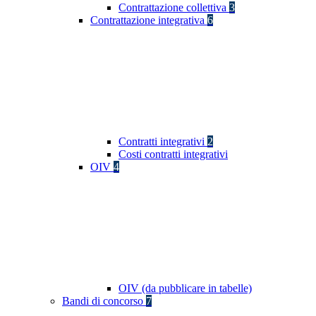
Contrattazione collettiva
3
Contrattazione integrativa
6
Contratti integrativi
2
Costi contratti integrativi
OIV
4
OIV (da pubblicare in tabelle)
Bandi di concorso
7