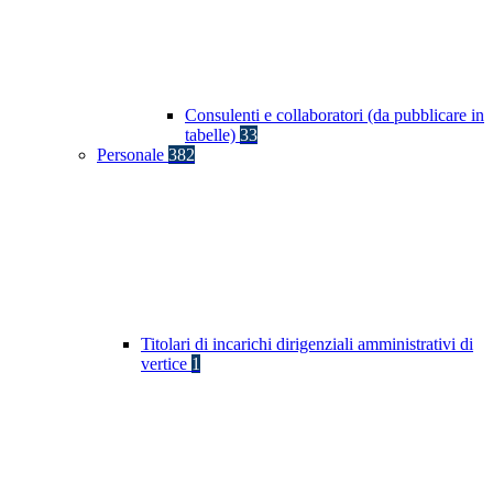
Consulenti e collaboratori (da pubblicare in
tabelle)
33
Personale
382
Titolari di incarichi dirigenziali amministrativi di
vertice
1