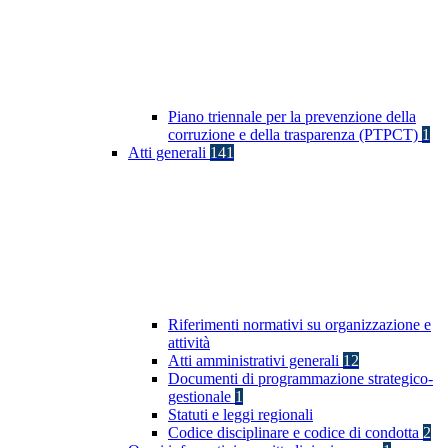
Piano triennale per la prevenzione della
corruzione e della trasparenza (PTPCT)
1
Atti generali
141
Riferimenti normativi su organizzazione e
attività
Atti amministrativi generali
12
Documenti di programmazione strategico-
gestionale
1
Statuti e leggi regionali
Codice disciplinare e codice di condotta
2