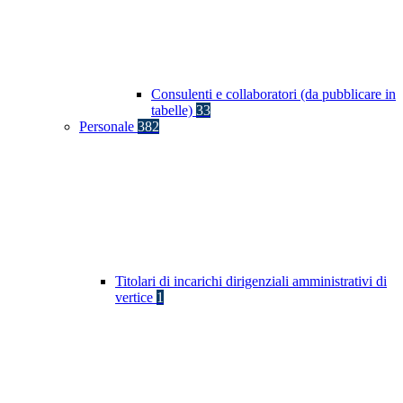
Consulenti e collaboratori (da pubblicare in
tabelle)
33
Personale
382
Titolari di incarichi dirigenziali amministrativi di
vertice
1