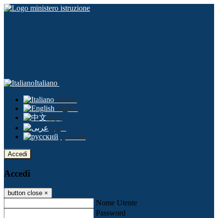
Italiano
Italiano
English
中文
عربى
русский
Accedi
Accedi
button close
×
Nome Utente
Password