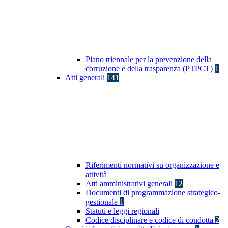
Piano triennale per la prevenzione della
corruzione e della trasparenza (PTPCT)
1
Atti generali
141
Riferimenti normativi su organizzazione e
attività
Atti amministrativi generali
12
Documenti di programmazione strategico-
gestionale
1
Statuti e leggi regionali
Codice disciplinare e codice di condotta
2