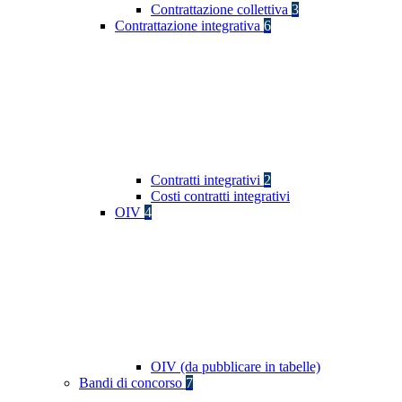
Contrattazione collettiva
3
Contrattazione integrativa
6
Contratti integrativi
2
Costi contratti integrativi
OIV
4
OIV (da pubblicare in tabelle)
Bandi di concorso
7