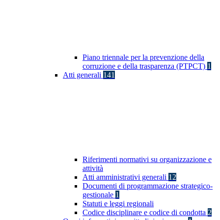
Piano triennale per la prevenzione della
corruzione e della trasparenza (PTPCT)
1
Atti generali
141
Riferimenti normativi su organizzazione e
attività
Atti amministrativi generali
12
Documenti di programmazione strategico-
gestionale
1
Statuti e leggi regionali
Codice disciplinare e codice di condotta
2