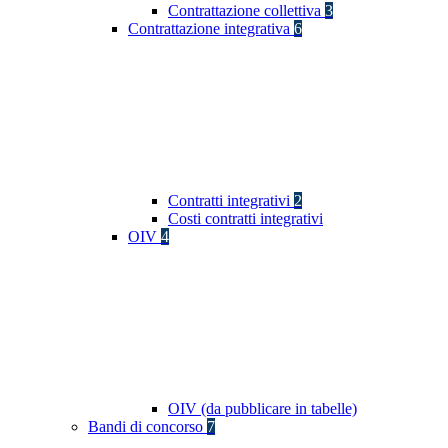
Contrattazione collettiva
3
Contrattazione integrativa
6
Contratti integrativi
2
Costi contratti integrativi
OIV
4
OIV (da pubblicare in tabelle)
Bandi di concorso
7