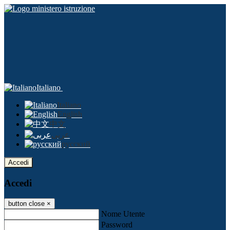
Italiano
Italiano
English
中文
عربى
русский
Accedi
Accedi
button close
×
Nome Utente
Password