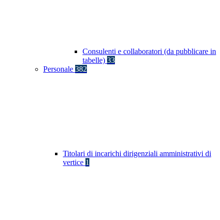
Consulenti e collaboratori (da pubblicare in
tabelle)
33
Personale
382
Titolari di incarichi dirigenziali amministrativi di
vertice
1