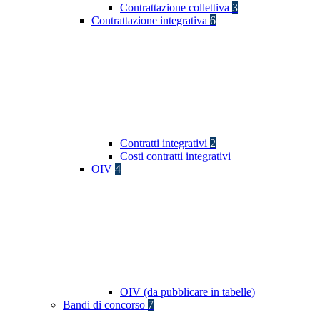
Contrattazione collettiva
3
Contrattazione integrativa
6
Contratti integrativi
2
Costi contratti integrativi
OIV
4
OIV (da pubblicare in tabelle)
Bandi di concorso
7