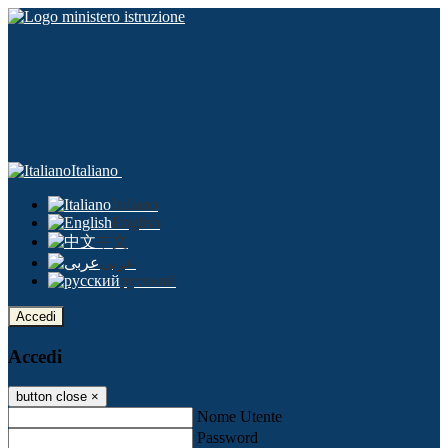
Italiano
Italiano
English
中文
عربى
русский
Accedi
Accedi
button close
×
Nome Utente
Password