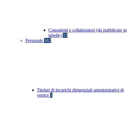
Consulenti e collaboratori (da pubblicare in
tabelle)
33
Personale
382
Titolari di incarichi dirigenziali amministrativi di
vertice
1