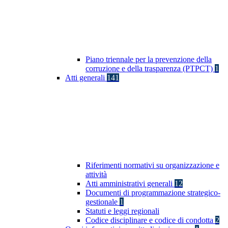
Piano triennale per la prevenzione della
corruzione e della trasparenza (PTPCT)
1
Atti generali
141
Riferimenti normativi su organizzazione e
attività
Atti amministrativi generali
12
Documenti di programmazione strategico-
gestionale
1
Statuti e leggi regionali
Codice disciplinare e codice di condotta
2