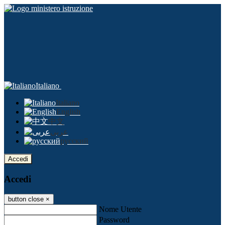
Italiano
Italiano
English
中文
عربى
русский
Accedi
Accedi
button close
×
Nome Utente
Password