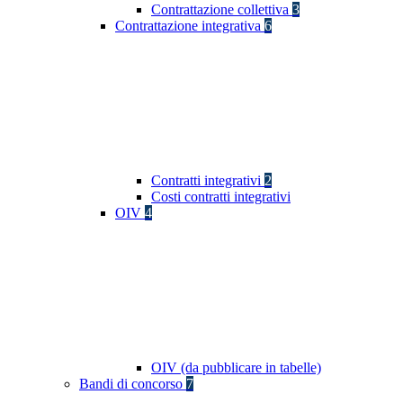
Contrattazione collettiva
3
Contrattazione integrativa
6
Contratti integrativi
2
Costi contratti integrativi
OIV
4
OIV (da pubblicare in tabelle)
Bandi di concorso
7