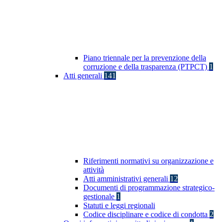
Piano triennale per la prevenzione della
corruzione e della trasparenza (PTPCT)
1
Atti generali
141
Riferimenti normativi su organizzazione e
attività
Atti amministrativi generali
12
Documenti di programmazione strategico-
gestionale
1
Statuti e leggi regionali
Codice disciplinare e codice di condotta
2