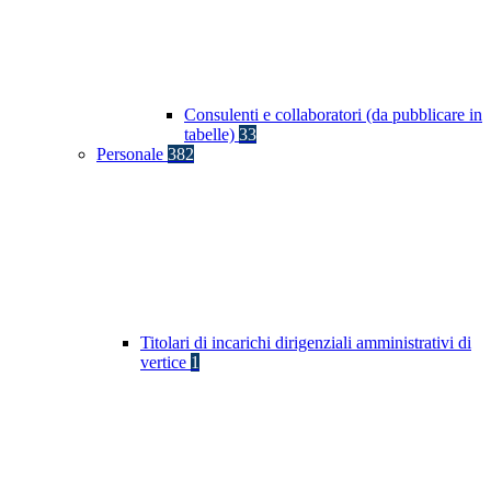
Consulenti e collaboratori (da pubblicare in
tabelle)
33
Personale
382
Titolari di incarichi dirigenziali amministrativi di
vertice
1