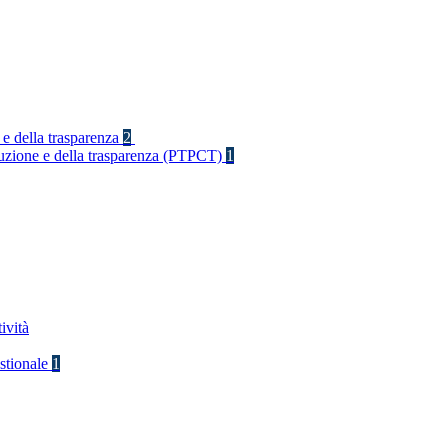
 e della trasparenza
2
rruzione e della trasparenza (PTPCT)
1
ività
stionale
1