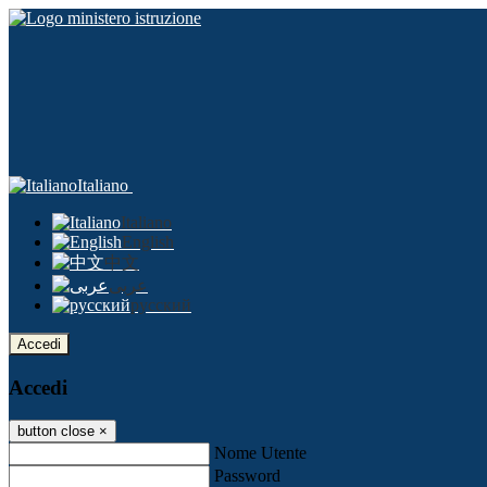
Italiano
Italiano
English
中文
عربى
русский
Accedi
Accedi
button close
×
Nome Utente
Password