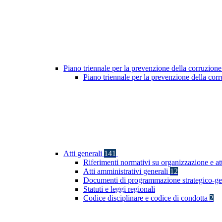
Piano triennale per la prevenzione della corruzione
Piano triennale per la prevenzione della co
Atti generali
141
Riferimenti normativi su organizzazione e att
Atti amministrativi generali
12
Documenti di programmazione strategico-ge
Statuti e leggi regionali
Codice disciplinare e codice di condotta
2