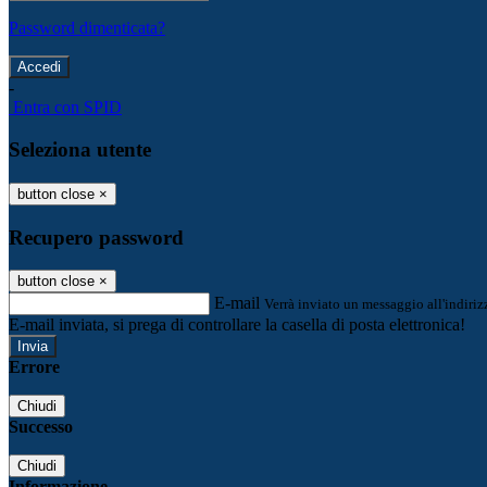
Password dimenticata?
-
Entra con SPID
Seleziona utente
button close
×
Recupero password
button close
×
E-mail
Verrà inviato un messaggio all'indirizz
E-mail inviata, si prega di controllare la casella di posta elettronica!
Errore
Chiudi
Successo
Chiudi
Informazione