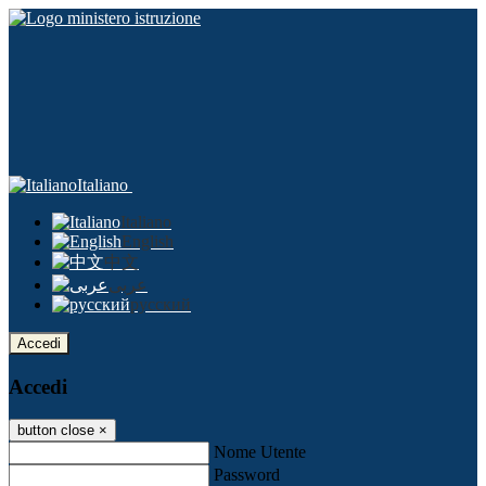
Italiano
Italiano
English
中文
عربى
русский
Accedi
Accedi
button close
×
Nome Utente
Password