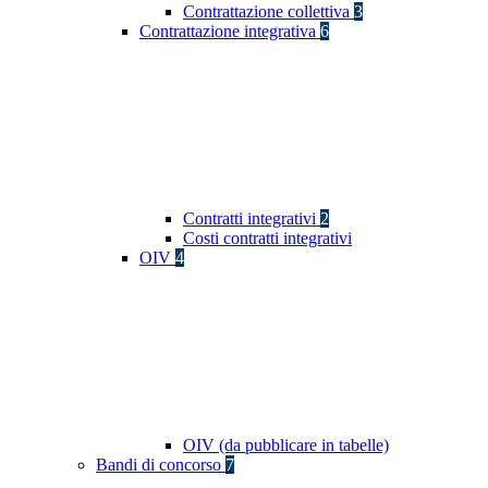
Contrattazione collettiva
3
Contrattazione integrativa
6
Contratti integrativi
2
Costi contratti integrativi
OIV
4
OIV (da pubblicare in tabelle)
Bandi di concorso
7