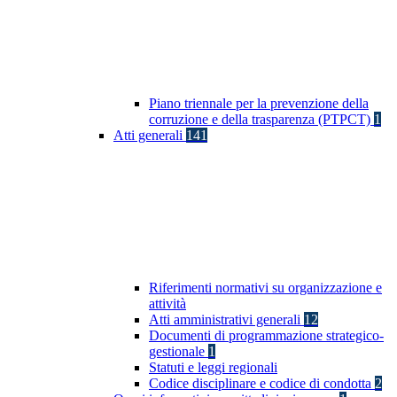
Piano triennale per la prevenzione della
corruzione e della trasparenza (PTPCT)
1
Atti generali
141
Riferimenti normativi su organizzazione e
attività
Atti amministrativi generali
12
Documenti di programmazione strategico-
gestionale
1
Statuti e leggi regionali
Codice disciplinare e codice di condotta
2