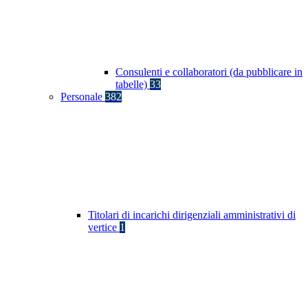
Consulenti e collaboratori (da pubblicare in
tabelle)
33
Personale
382
Titolari di incarichi dirigenziali amministrativi di
vertice
1