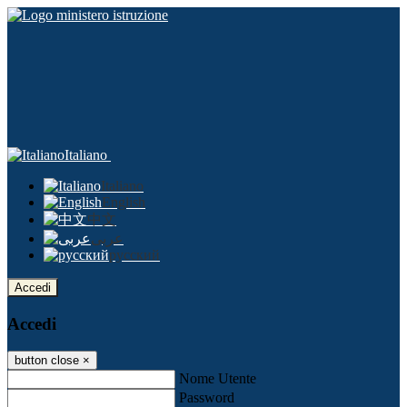
Italiano
Italiano
English
中文
عربى
русский
Accedi
Accedi
button close
×
Nome Utente
Password