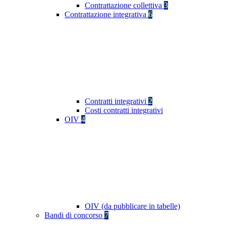
Contrattazione collettiva
3
Contrattazione integrativa
6
Contratti integrativi
2
Costi contratti integrativi
OIV
4
OIV (da pubblicare in tabelle)
Bandi di concorso
7