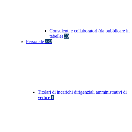
Consulenti e collaboratori (da pubblicare in
tabelle)
33
Personale
382
Titolari di incarichi dirigenziali amministrativi di
vertice
1