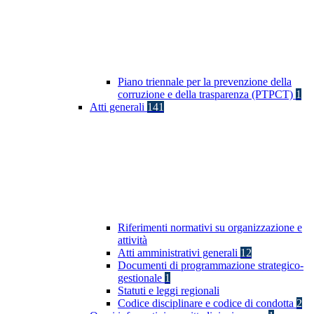
Piano triennale per la prevenzione della
corruzione e della trasparenza (PTPCT)
1
Atti generali
141
Riferimenti normativi su organizzazione e
attività
Atti amministrativi generali
12
Documenti di programmazione strategico-
gestionale
1
Statuti e leggi regionali
Codice disciplinare e codice di condotta
2