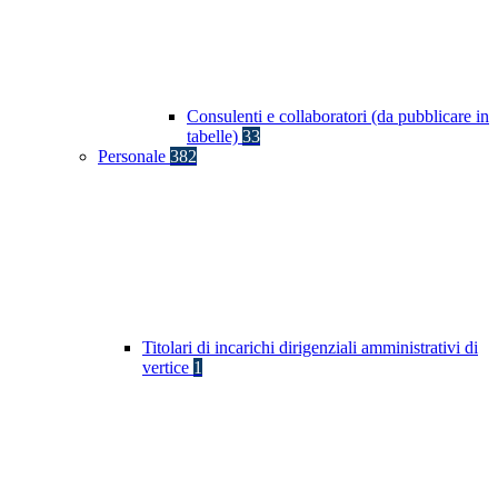
Consulenti e collaboratori (da pubblicare in
tabelle)
33
Personale
382
Titolari di incarichi dirigenziali amministrativi di
vertice
1