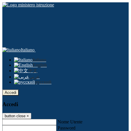
Italiano
Italiano
English
中文
عربى
русский
Accedi
Accedi
button close
×
Nome Utente
Password