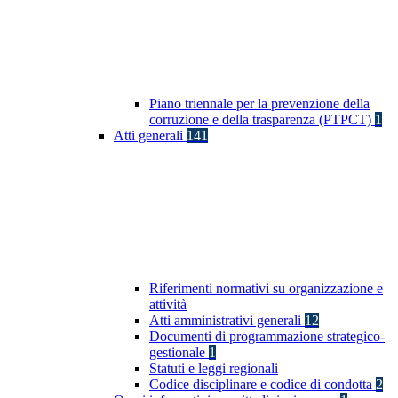
Piano triennale per la prevenzione della
corruzione e della trasparenza (PTPCT)
1
Atti generali
141
Riferimenti normativi su organizzazione e
attività
Atti amministrativi generali
12
Documenti di programmazione strategico-
gestionale
1
Statuti e leggi regionali
Codice disciplinare e codice di condotta
2