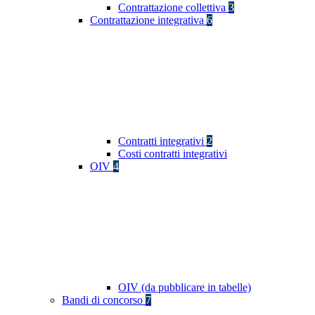
Contrattazione collettiva
3
Contrattazione integrativa
6
Contratti integrativi
2
Costi contratti integrativi
OIV
4
OIV (da pubblicare in tabelle)
Bandi di concorso
7