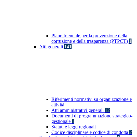
Piano triennale per la prevenzione della
corruzione e della trasparenza (PTPCT)
1
Atti generali
141
Riferimenti normativi su organizzazione e
attività
Atti amministrativi generali
12
Documenti di programmazione strategico-
gestionale
1
Statuti e leggi regionali
Codice disciplinare e codice di condotta
2