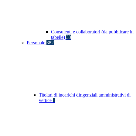
Consulenti e collaboratori (da pubblicare in
tabelle)
33
Personale
382
Titolari di incarichi dirigenziali amministrativi di
vertice
1