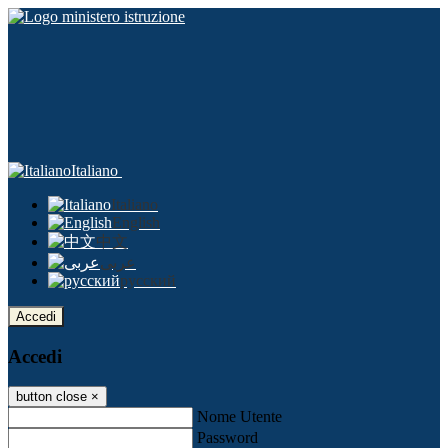
Italiano
Italiano
English
中文
عربى
русский
Accedi
Accedi
button close
×
Nome Utente
Password