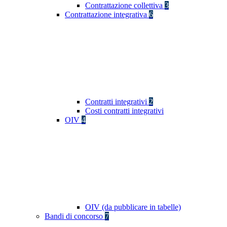
Contrattazione collettiva
3
Contrattazione integrativa
6
Contratti integrativi
2
Costi contratti integrativi
OIV
4
OIV (da pubblicare in tabelle)
Bandi di concorso
7