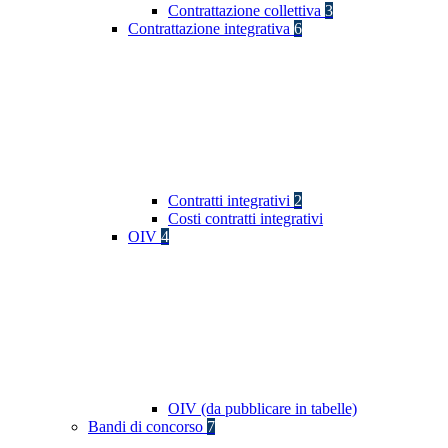
Contrattazione collettiva
3
Contrattazione integrativa
6
Contratti integrativi
2
Costi contratti integrativi
OIV
4
OIV (da pubblicare in tabelle)
Bandi di concorso
7