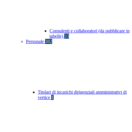
Consulenti e collaboratori (da pubblicare in
tabelle)
33
Personale
382
Titolari di incarichi dirigenziali amministrativi di
vertice
1