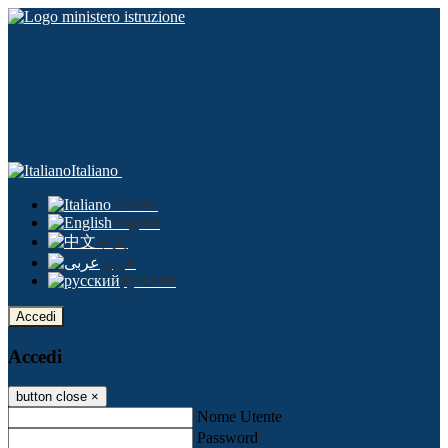
Italiano
Italiano
English
中文
عربى
русский
Accedi
Accedi
button close
×
Nome Utente
Password