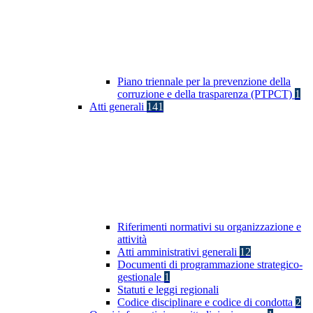
Piano triennale per la prevenzione della
corruzione e della trasparenza (PTPCT)
1
Atti generali
141
Riferimenti normativi su organizzazione e
attività
Atti amministrativi generali
12
Documenti di programmazione strategico-
gestionale
1
Statuti e leggi regionali
Codice disciplinare e codice di condotta
2