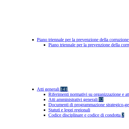
Piano triennale per la prevenzione della corruzione
Piano triennale per la prevenzione della co
Atti generali
141
Riferimenti normativi su organizzazione e att
Atti amministrativi generali
12
Documenti di programmazione strategico-ge
Statuti e leggi regionali
Codice disciplinare e codice di condotta
2