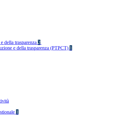
 e della trasparenza
2
rruzione e della trasparenza (PTPCT)
1
ività
stionale
1