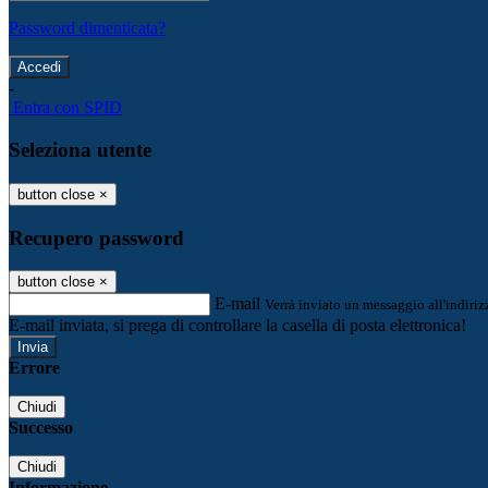
Password dimenticata?
-
Entra con SPID
Seleziona utente
button close
×
Recupero password
button close
×
E-mail
Verrà inviato un messaggio all'indirizz
E-mail inviata, si prega di controllare la casella di posta elettronica!
Errore
Chiudi
Successo
Chiudi
Informazione