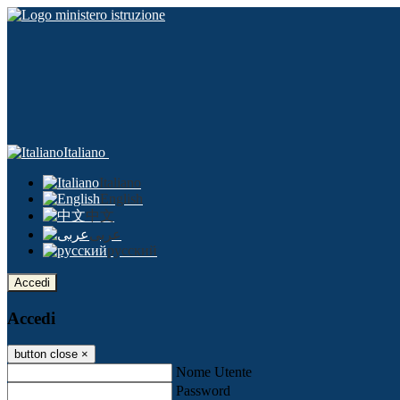
Italiano
Italiano
English
中文
عربى
русский
Accedi
Accedi
button close
×
Nome Utente
Password