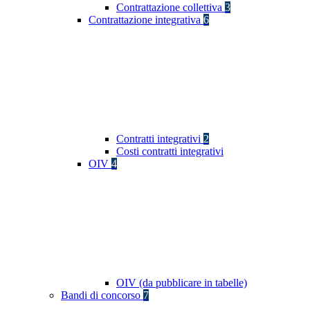
Contrattazione collettiva
3
Contrattazione integrativa
6
Contratti integrativi
2
Costi contratti integrativi
OIV
4
OIV (da pubblicare in tabelle)
Bandi di concorso
7