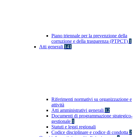
Piano triennale per la prevenzione della
corruzione e della trasparenza (PTPCT)
1
Atti generali
141
Riferimenti normativi su organizzazione e
attività
Atti amministrativi generali
12
Documenti di programmazione strategico-
gestionale
1
Statuti e leggi regionali
Codice disciplinare e codice di condotta
2