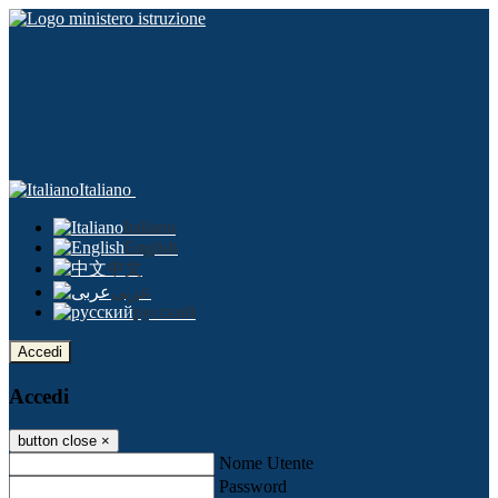
Italiano
Italiano
English
中文
عربى
русский
Accedi
Accedi
button close
×
Nome Utente
Password