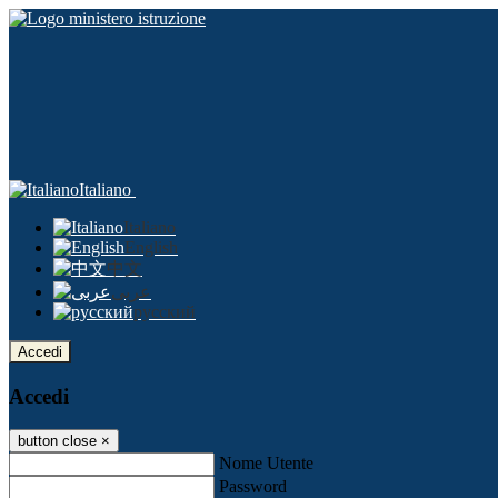
Italiano
Italiano
English
中文
عربى
русский
Accedi
Accedi
button close
×
Nome Utente
Password