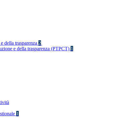
 e della trasparenza
2
rruzione e della trasparenza (PTPCT)
1
ività
stionale
1