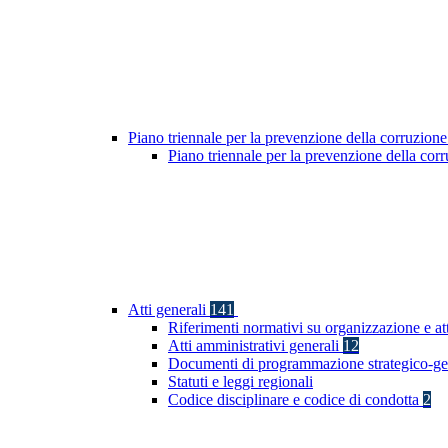
Piano triennale per la prevenzione della corruzione
Piano triennale per la prevenzione della co
Atti generali
141
Riferimenti normativi su organizzazione e att
Atti amministrativi generali
12
Documenti di programmazione strategico-ge
Statuti e leggi regionali
Codice disciplinare e codice di condotta
2