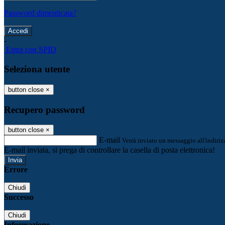
Password dimenticata?
-
Entra con SPID
Seleziona utente
button close
×
Recupero password
button close
×
E-mail
Verrà inviato un messaggio all'indirizz
E-mail inviata, si prega di controllare la casella di posta elettronica!
Errore
Chiudi
Successo
Chiudi
Informazione