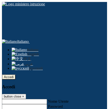
Italiano
Italiano
English
中文
عربى
русский
Accedi
Accedi
button close
×
Nome Utente
Password