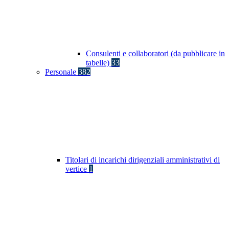
Consulenti e collaboratori (da pubblicare in
tabelle)
33
Personale
382
Titolari di incarichi dirigenziali amministrativi di
vertice
1