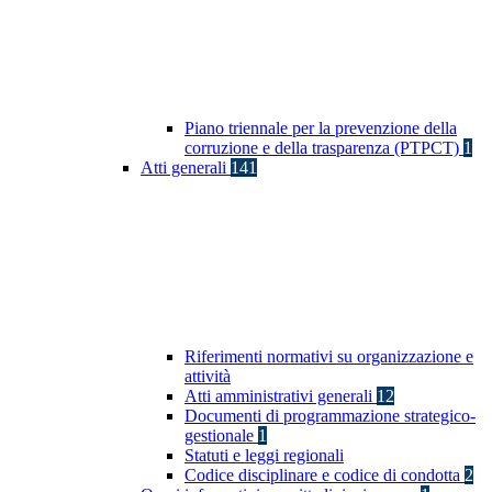
Piano triennale per la prevenzione della
corruzione e della trasparenza (PTPCT)
1
Atti generali
141
Riferimenti normativi su organizzazione e
attività
Atti amministrativi generali
12
Documenti di programmazione strategico-
gestionale
1
Statuti e leggi regionali
Codice disciplinare e codice di condotta
2