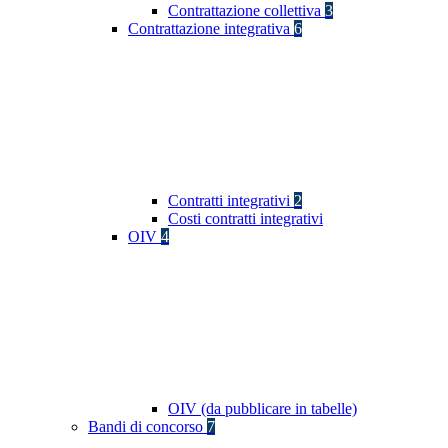
Contrattazione collettiva
3
Contrattazione integrativa
6
Contratti integrativi
2
Costi contratti integrativi
OIV
4
OIV (da pubblicare in tabelle)
Bandi di concorso
7