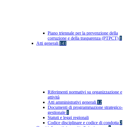
Piano triennale per la prevenzione della
corruzione e della trasparenza (PTPCT)
1
Atti generali
141
Riferimenti normativi su organizzazione e
attività
Atti amministrativi generali
12
Documenti di programmazione strategico-
gestionale
1
Statuti e leggi regionali
Codice disciplinare e codice di condotta
2