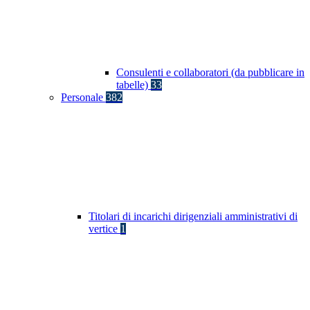
Consulenti e collaboratori (da pubblicare in
tabelle)
33
Personale
382
Titolari di incarichi dirigenziali amministrativi di
vertice
1