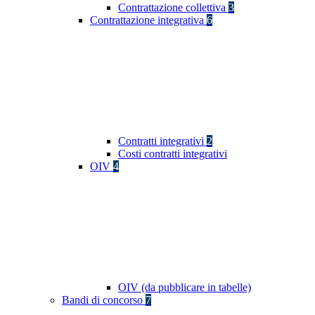
Contrattazione collettiva
3
Contrattazione integrativa
6
Contratti integrativi
2
Costi contratti integrativi
OIV
4
OIV (da pubblicare in tabelle)
Bandi di concorso
7