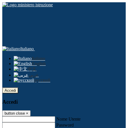
Italiano
Italiano
English
中文
عربى
русский
Accedi
Accedi
button close
×
Nome Utente
Password