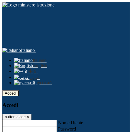
Italiano
Italiano
English
中文
عربى
русский
Accedi
Accedi
button close
×
Nome Utente
Password