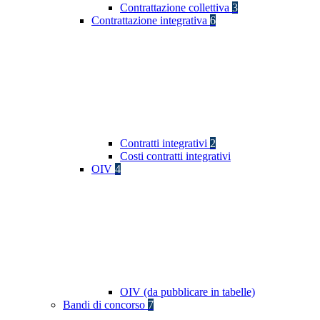
Contrattazione collettiva
3
Contrattazione integrativa
6
Contratti integrativi
2
Costi contratti integrativi
OIV
4
OIV (da pubblicare in tabelle)
Bandi di concorso
7