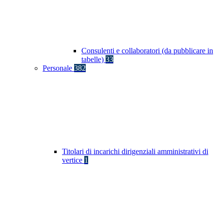
Consulenti e collaboratori (da pubblicare in
tabelle)
33
Personale
382
Titolari di incarichi dirigenziali amministrativi di
vertice
1