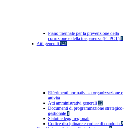
Piano triennale per la prevenzione della
corruzione e della trasparenza (PTPCT)
1
Atti generali
141
Riferimenti normativi su organizzazione e
attività
Atti amministrativi generali
12
Documenti di programmazione strategico-
gestionale
1
Statuti e leggi regionali
Codice disciplinare e codice di condotta
2