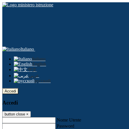
Italiano
Italiano
English
中文
عربى
русский
Accedi
Accedi
button close
×
Nome Utente
Password