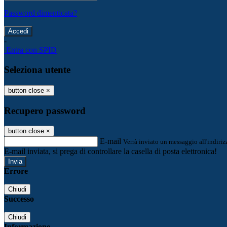
Password dimenticata?
-
Entra con SPID
Seleziona utente
button close
×
Recupero password
button close
×
E-mail
Verrà inviato un messaggio all'indirizz
E-mail inviata, si prega di controllare la casella di posta elettronica!
Errore
Chiudi
Successo
Chiudi
Informazione